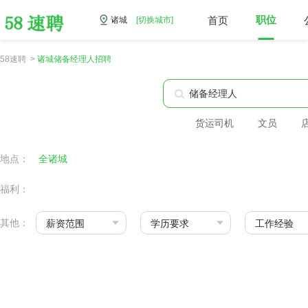
首页
职位
诸城
[切换城市]
58速聘 >
诸城储备经理人招聘
货运司机
文员
地点：
全诸城
福利：
其他：
薪资范围
学历要求
工作经验