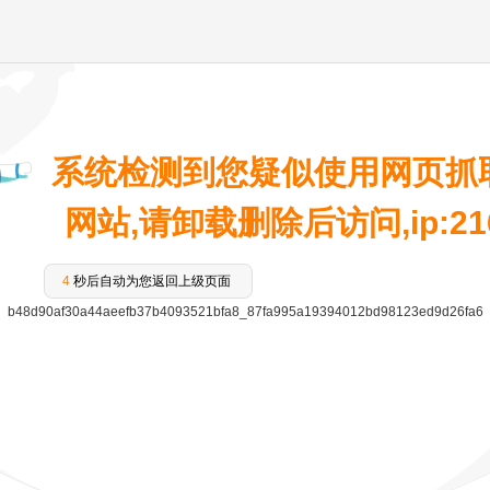
系统检测到您疑似使用网页抓
网站,请卸载删除后访问,ip:216.
3
秒后自动为您返回上级页面
b48d90af30a44aeefb37b4093521bfa8_87fa995a19394012bd98123ed9d26fa6