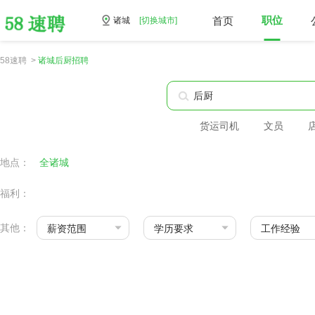
首页
职位
诸城
[切换城市]
58速聘 >
诸城后厨招聘
货运司机
文员
地点：
全诸城
福利：
其他：
薪资范围
学历要求
工作经验