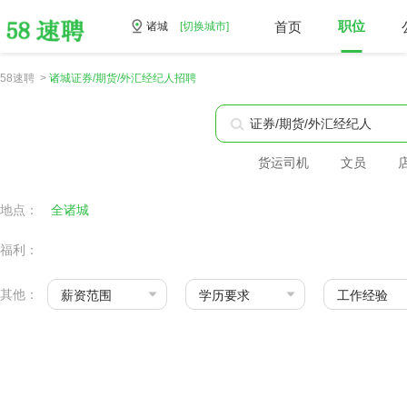
首页
职位
诸城
[切换城市]
58速聘 >
诸城证券/期货/外汇经纪人招聘
货运司机
文员
地点：
全诸城
福利：
其他：
薪资范围
学历要求
工作经验