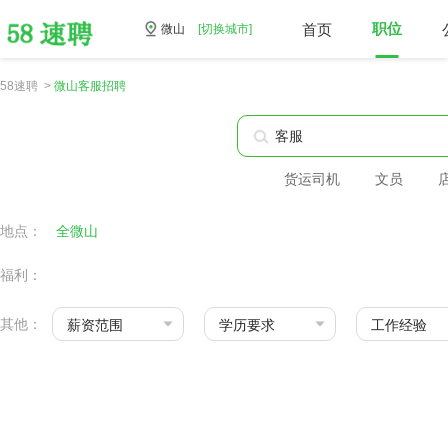
首页
职位
微山
[切换城市]
58速聘 >
微山客服招聘
货运司机
文员
地点：
全微山
福利：
其他：
薪资范围
学历要求
工作经验