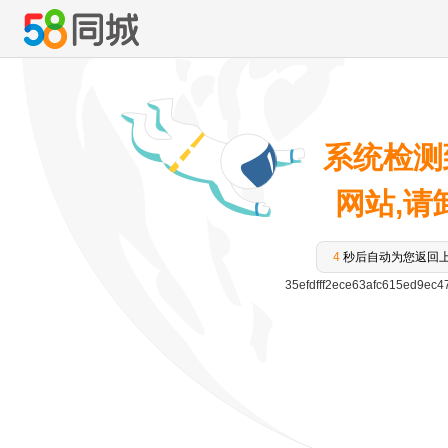
系统检测
网站,请卸
3
秒后自动为您返回
35efdfff2ece63afc615ed9e