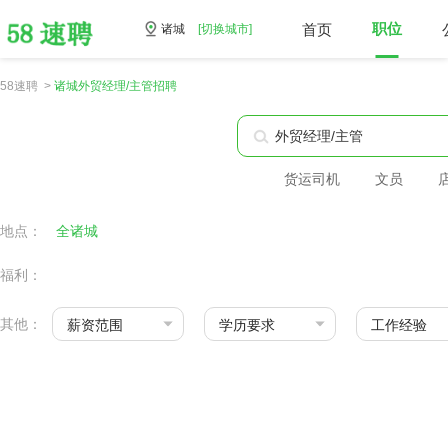
首页
职位
诸城
[切换城市]
58速聘 >
诸城外贸经理/主管招聘
货运司机
文员
地点：
全诸城
福利：
其他：
薪资范围
学历要求
工作经验