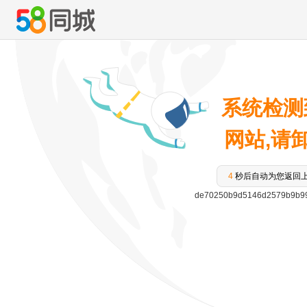
系统检测
网站,请卸载
3
秒后自动为您返回
de70250b9d5146d2579b9b99