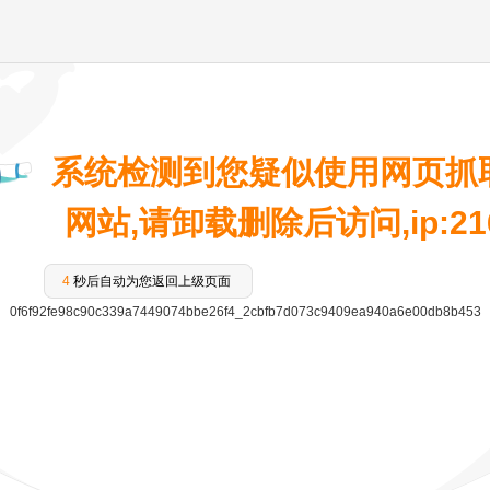
系统检测到您疑似使用网页抓
网站,请卸载删除后访问,ip:216.
3
秒后自动为您返回上级页面
0f6f92fe98c90c339a7449074bbe26f4_2cbfb7d073c9409ea940a6e00db8b453