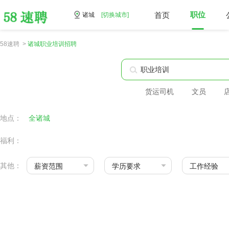
首页
职位
诸城
[切换城市]
58速聘 >
诸城职业培训招聘
货运司机
文员
地点：
全诸城
福利：
其他：
薪资范围
学历要求
工作经验